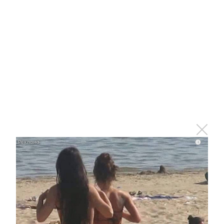
В Татарстане молодежь может получить гранты
до 500 тысяч рублей
11 июля 2022 - 16:27
Минниханов призвал усилить
контроль за пляжами и
соблюдением
противопожарной
безопасности
i
11 июля 2022 - 15:29
В Татарстане местная жительница обвиняется
в покушении на убийство сожителя