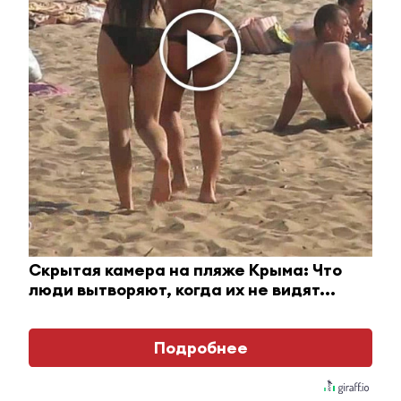
11 июля 2022 - 15:14
В Бугульме столкнулись легковушка и байк, погибла
пассажирка мотоцикла
11 июля 2022 - 14:46
В Набережных Челнах на Каме
нашли тело подростка, который
пошел купаться и пропал
Скрытая камера на пляже Крыма: Что
люди вытворяют, когда их не видят...
11 июля 2022 - 14:21
Подробнее
На YouTube канале «Сабантуй балалар журналы»