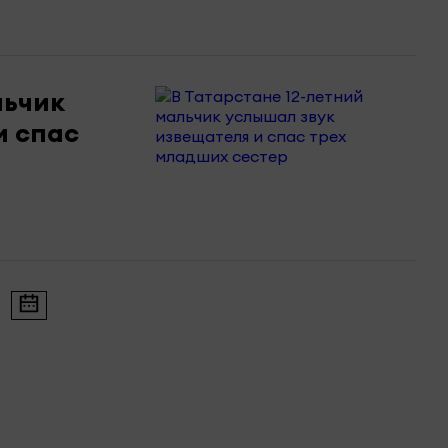
льчик
и спас