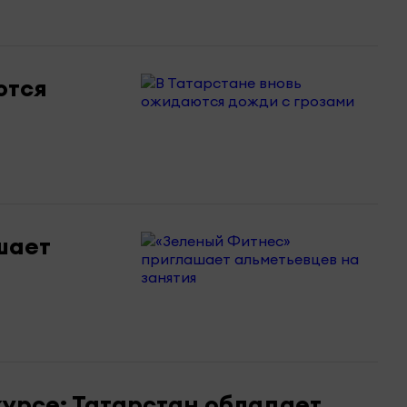
ются
шает
урсе: Татарстан обладает