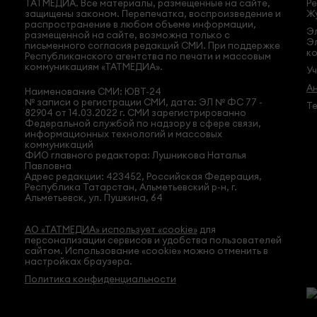
ТАТМЕДИА. Все материалы, размещенные на сайте,
Ре
защищены законом. Перепечатка, воспроизведение и
Жу
распространение в любом объеме информации,
Эл
размещенной на сайте, возможна только с
Э
письменного согласия редакций СМИ. При поддержке
ко
Республиканского агентства по печати и массовым
коммуникациям «ТАТМЕДИА».
У
А
Наименование СМИ: ЮВТ-24
№ записи о регистрации СМИ, дата: ЭЛ № ФС 77 -
Те
82904 от 14.03.2022 г. СМИ зарегистрированно
Федеральной службой по надзору в сфере связи,
информационных технологий и массовых
коммуникаций
ФИО главного редактора: Лушникова Наталья
Павловна
Адрес редакции: 423452, Российская Федерация,
Республика Татарстан, Альметьевский р-н, г.
Альметьевск, ул. Пушкина, 64
АО «ТАТМЕДИА» использует «cookie»
для
персонализации сервисов и удобства пользователей
сайтом. Использование «cookie» можно отменить в
настройках браузера.
Политика конфиденциальности