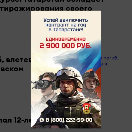
 тиражирования своего
, влетев
евском
ал 12-летний ребенок