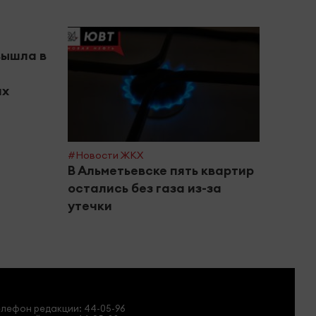
вышла в
ах
#Новости ЖКХ
#Город
В Альметьевске пять квартир
В Ал
остались без газа из-за
вете
утечки
стро
елефон редакции:
44-05-96