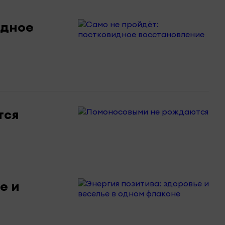
идное
тся
е и