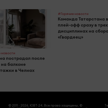
#Горячие новости
Команда Татарстана 
плей-офф сразу в трех
дисциплинах на сбор
«Гвардеец»
 новости
на пострадал после
 на балконе
тажки в Челнах
© 2011 - 2026. ЮВТ-24. Все права защищены. ©
Т