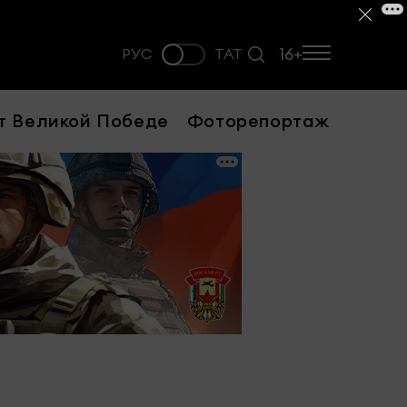
16+
РУС
ТАТ
т Великой Победе
Фоторепортаж