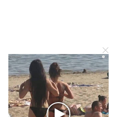
20 июня 2022 - 16:12
Жителя Альметьевска осудили
за угон автомобиля
20 июня 2022 - 16:01
i
Житель Альметьевского района
убил пожилого отца из-за споров
о наследстве
20 июня 2022 - 15:52
В Татарстане стартовали дорожные работы по
ремонту участка автодороги «Йошкар-Ола —
Зеленодольск» до М-7 «Волга»