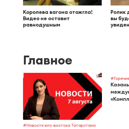
Королева вагона отожгла!
Ролик 
Видео не оставит
вы буд
равнодушным
увиден
Главное
#Горячие
Казань
между
«Компл
#Новости юго-востока Татарстана