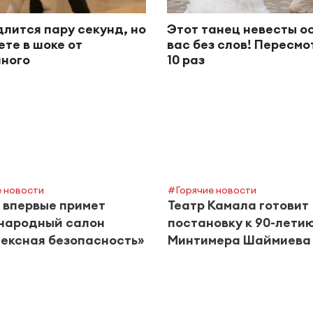
длится пару секунд, но
Этот танец невесты о
ете в шоке от
вас без слов! Пересм
ного
10 раз
 новости
#Горячие новости
 впервые примет
Театр Камала готовит
народный салон
постановку к 90-лети
ексная безопасность»
Минтимера Шаймиева