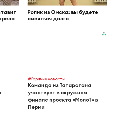
ставит
Ролик из Омска: вы будете
отрела
смеяться долго
#Горячие новости
Команда из Татарстана
ю
участвует в окружном
финале проекта «МолоТ» в
Перми
#Город