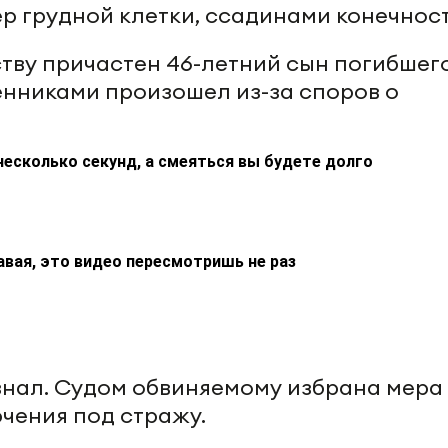
р грудной клетки, ссадинами конечност
ству причастен 46-летний сын погибшего
нниками произошел из-за споров о
несколько секунд, а смеяться вы будете долго
авая, это видео пересмотришь не раз
знал. Судом обвиняемому избрана мера
ючения под стражу.