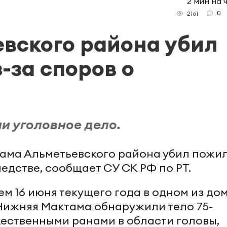
2 мин на 
0
2161
вского района убил
-за споров о
ли уголовное дело.
ама Альметьевского района убил пожи
ледстве, сообщает СУ СК РФ по РТ.
ем 16 июня текущего года в одном из до
 Нижняя Мактама обнаружили тело 75-
ественными ранами в области головы,