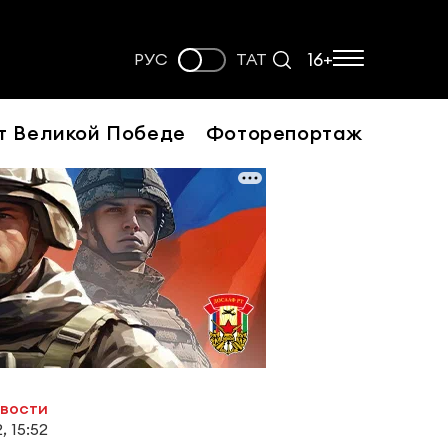
16+
РУС
ТАТ
т Великой Победе
Фоторепортаж
овости
, 15:52