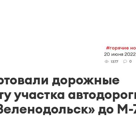
#горячие н
20 июня 2022,
0
1377
артовали дорожные
ту участка автодорог
еленодольск» до М-