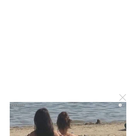
холерой, из-за которого закрыли
поликлинику №3
25 мая 2022 - 17:17
В Татарстане погиб водитель
манипулятора, который задел
стрелой высоковольтные
провода
i
25 мая 2022 - 16:41
В Альметьевске проходят
последние звонки для 3 тыс.