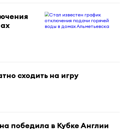
лючения
мах
тно сходить на игру
на победила в Кубке Англии