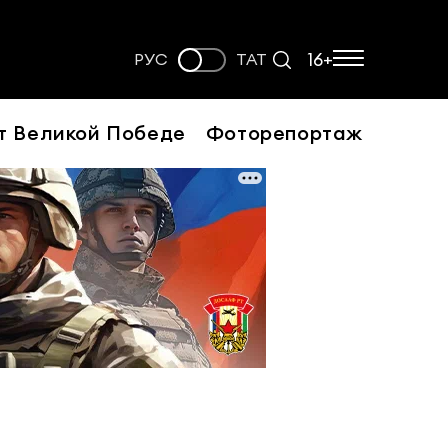
16+
РУС
ТАТ
т Великой Победе
Фоторепортаж