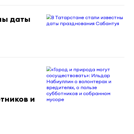
ны даты
отников и