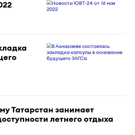
022
акладка
щего
му Татарстан занимает
доступности летнего отдыха