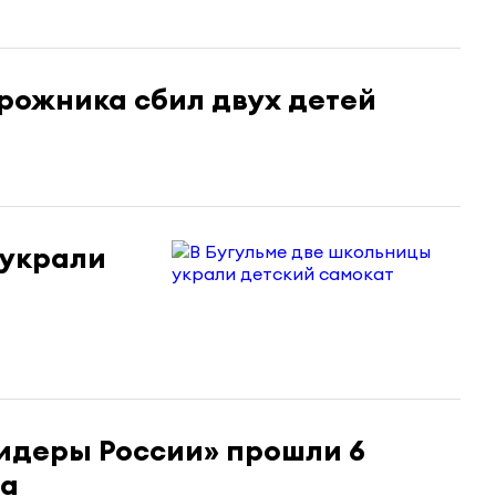
орожника сбил двух детей
 украли
идеры России» прошли 6
на