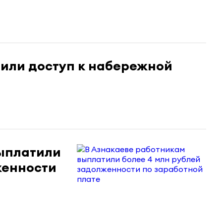
чили доступ к набережной
выплатили
женности