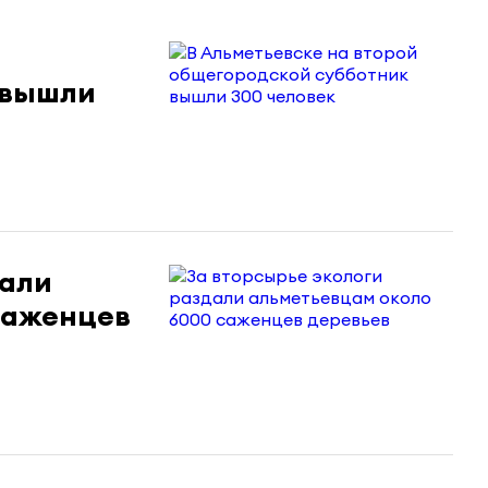
 вышли
дали
саженцев