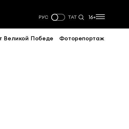
16+
РУС
ТАТ
т Великой Победе
Фоторепортаж