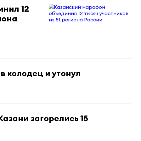
нил 12
иона
в колодец и утонул
Казани загорелись 15