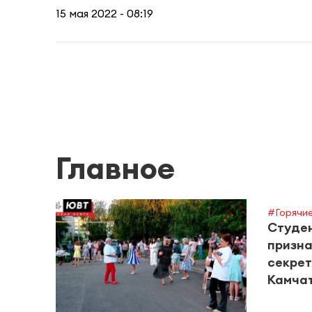
15 мая 2022 - 08:19
Главное
#Горячие
Студен
призна
секрет
Камча