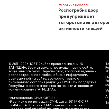
#Горячие новости
Роспотребнадзор
предупреждает
татарстанцев о второ
активности клещей
© 2011 - 2026. ЮВТ-24. Все права защищены. ©
Т
ТАТМЕДИА. Все материалы, размещенные на сайте,
Ре
защищены законом. Перепечатка, воспроизведение и
Жу
распространение в любом объеме информации,
Эл
размещенной на сайте, возможна только с
Э
письменного согласия редакций СМИ. При поддержке
ко
Республиканского агентства по печати и массовым
коммуникациям «ТАТМЕДИА».
У
А
Наименование СМИ: ЮВТ-24
№ записи о регистрации СМИ, дата: ЭЛ № ФС 77 -
Те
82904 от 14.03.2022 г. СМИ зарегистрированно
Федеральной службой по надзору в сфере связи,