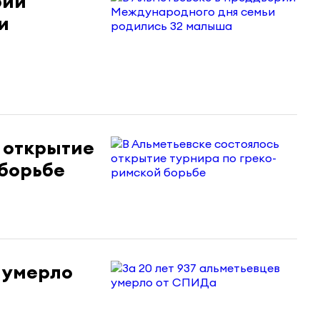
рии
и
 открытие
 борьбе
в умерло