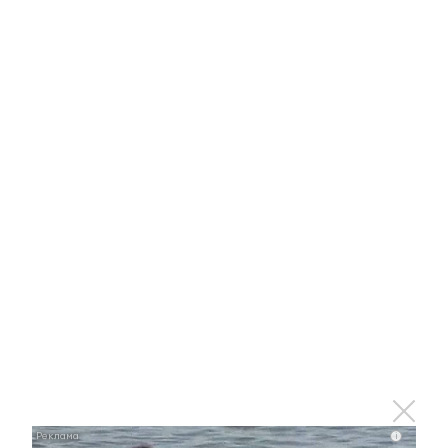
Альметьевец хотел
воспользоваться интимными
услугами, но лишился около 50
тысяч рублей
29 апреля 2022 - 17:01
В Татарстане организуют бесплатный поезд на
республиканский ифтар в «Казань Экспо»
29 апреля 2022 - 16:55
В Заинске приступили к
строительным работам по
программе «Наш двор»
i