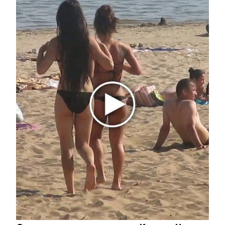
29 апреля 2022 - 16:31
Во время перекрытия дорог
общественный транспорт в
Альметьевске будет ездить по
другому маршруту
29 апреля 2022 - 16:03
Гидрометцентр Татарстана
предупреждает жителей о
сильном ветре