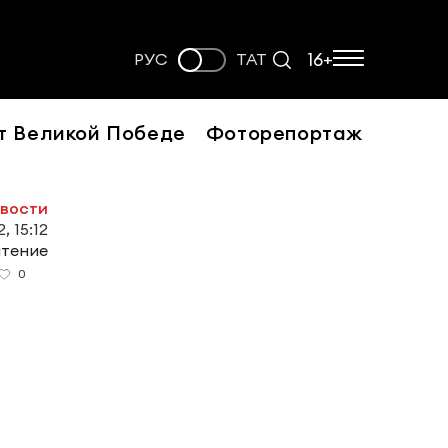
16+
РУС
ТАТ
т Великой Победе
Фоторепортаж
овости
, 15:12
чтение
0