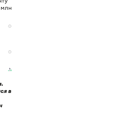
нту
 млн
i
i
.
ся в
ч