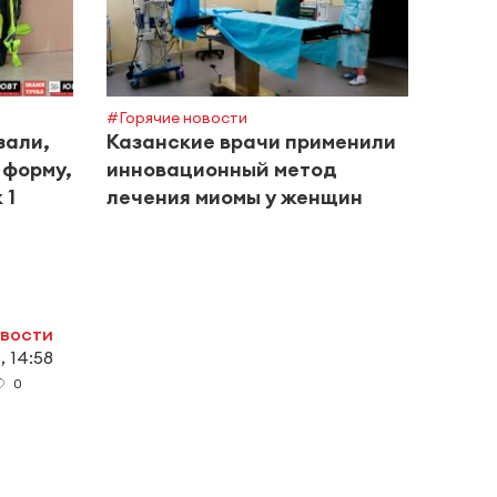
#Горячие новости
#Горяч
зали,
Казанские врачи применили
Боле
 форму,
инновационный метод
обсл
 1
лечения миомы у женщин
альм
рамк
овости
, 14:58
0
и