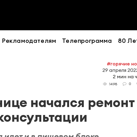
Рекламодателям
Телепрограмма
80 Ле
#горячие н
29 апреля 2022
2 мин на 
0
1498
нице начался ремонт
консультации
 идет и в пищевом блоке