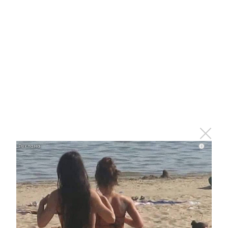
В Татарстане проходит патриотический марафон
«Zа Россию»
21 апреля 2022 - 16:52
В Татарстане расширили систему кешбэка для
детских лагерей
21 апреля 2022 - 15:30
i
Стало известно, как будут
отдыхать школьники и студенты
в майские праздники