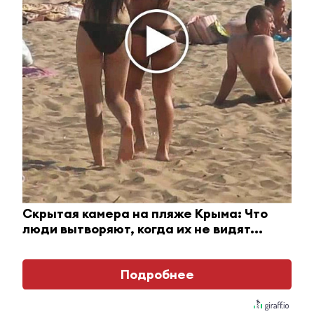
21 апреля 2022 - 14:16
Песошин: Все национальные проекты 2022 года
будут исполнены
21 апреля 2022 - 14:14
Судебные приставы и
«Водоканал-Бугульма» провели
рейд по квартирам должников
Скрытая камера на пляже Крыма: Что
люди вытворяют, когда их не видят...
21 апреля 2022 - 13:58
Подробнее
Алексей Песошин: В Татарстане реализован