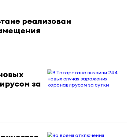
стане реализован
замещения
 новых
ирусом за
тричества