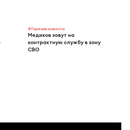
#Горячие новости
#Горяч
Медиков зовут на
Инст
а
контрактную службу в зону
пров
СВО
квар