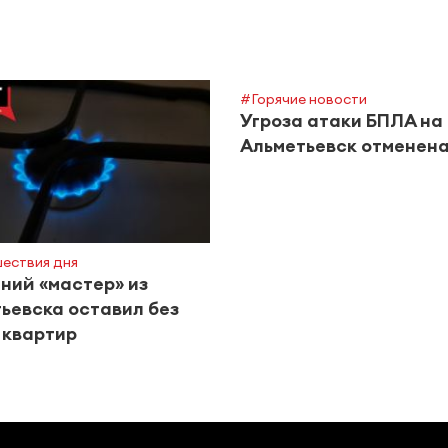
#Горячие новости
Угроза атаки БПЛА на
Альметьевск отменен
ествия дня
ий «мастер» из
ьевска оставил без
5 квартир