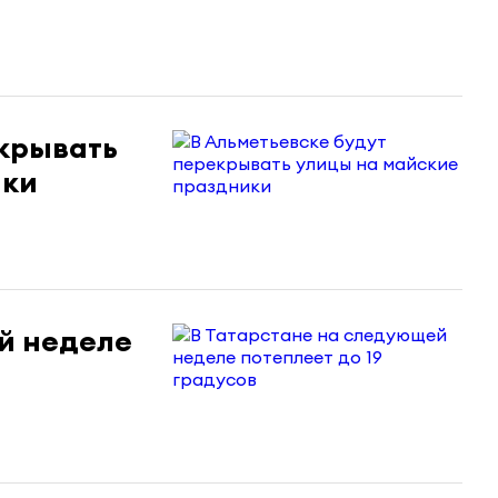
екрывать
ики
й неделе