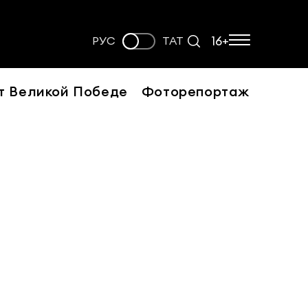
16+
РУС
ТАТ
т Великой Победе
Фоторепортаж