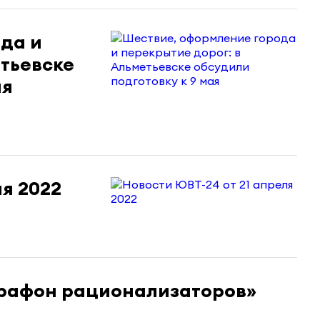
да и
етьевске
ая
ля 2022
арафон рационализаторов»