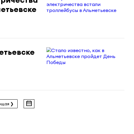
метьевске
метьевске
ющая ❯