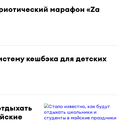
триотический марафон «Zа
истему кешбэка для детских
отдыхать
айские