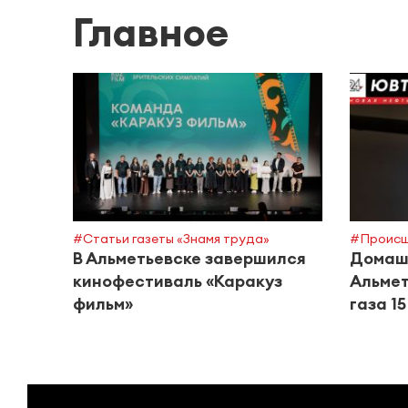
Главное
#Статьи газеты «Знамя труда»
#Происш
В Альметьевске завершился
Домашн
кинофестиваль «Каракуз
Альмет
фильм»
газа 1