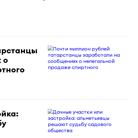
арстанцы
 о
ртного
ойка:
бу