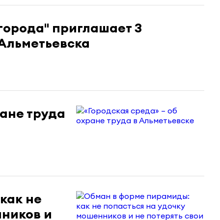
города" приглашает 3
 Альметьевска
ране труда
как не
нников и