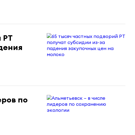
 РТ
адения
еров по