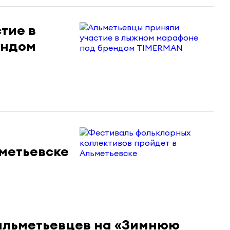
тие в
ендом
ьметьевске
альметьевцев на «Зимнюю