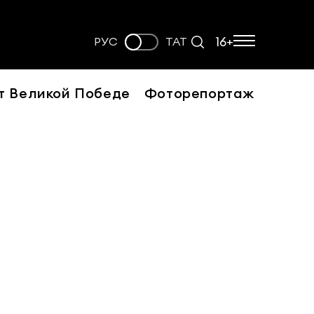
16+
РУС
ТАТ
т Великой Победе
Фоторепортаж