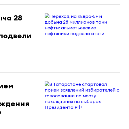
ыча 28
 подвели
рием
ождения
Ф