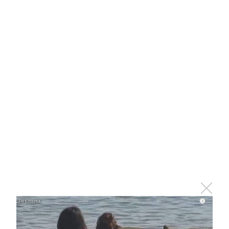
Альметьевская школьница
победила в Международной
олимпиаде по русскому языку
20 декабря 2017 - 12:11
Альметьевцы могут принять
участие в акции «Накорми птиц.
Забота о ближнем»
20 декабря 2017 - 11:57
i
На выполнение программ ЖКХ РТ