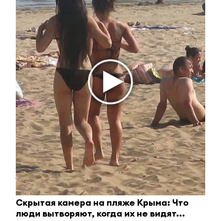
в 2017 году выделили 37 млрд
рублей
20 декабря 2017 - 11:38
В Альметьевске наградили
призеров и победителей World
Skills Russia
20 декабря 2017 - 10:54
Госдума может списать долги
россиян по состоянию на январь
2015 года
Скрытая камера на пляже Крыма: Что
люди вытворяют, когда их не видят...