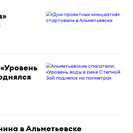
в»
е
 «Уровень
поднялся
нина в Альметьевске