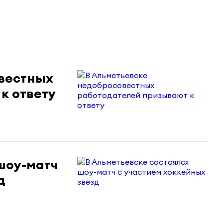
вестных
к ответу
шоу-матч
д