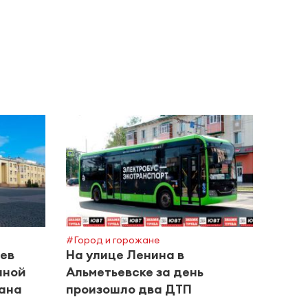
#Город и горожане
#Горяч
цев
На улице Ленина в
Росс
нной
Альметьевске за день
прое
тана
произошло два ДТП
МАКС