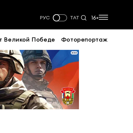
16+
РУС
ТАТ
т Великой Победе
Фоторепортаж