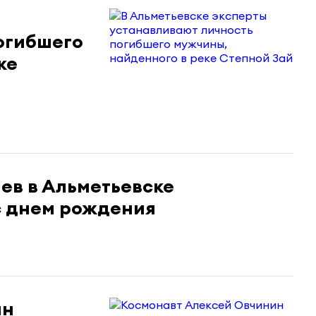
огибшего
ке
ев в Альметьевске
с днем рождения
ин