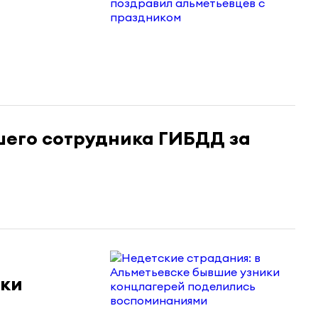
шего сотрудника ГИБДД за
ики