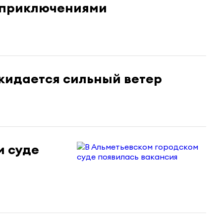
с приключениями
жидается сильный ветер
м суде