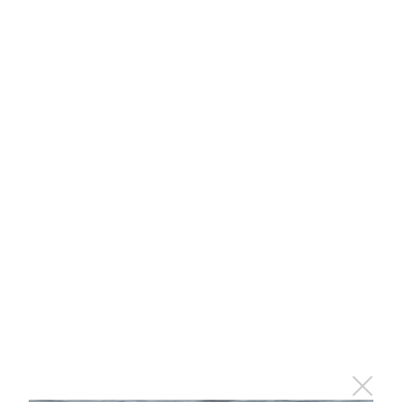
Альметьевский «Нефтяник» продолжает серию
выездных матчей
28 сентября 2015 - 09:42
Альметьевский борец Ирек
Шаяхметов стал победителем
Кубка Мира по борьбе на поясах
28 сентября 2015 - 09:40
Интересная встреча: поклонники музыки в
Альметьевске пообщались с Татьяной
Сахибуллиной