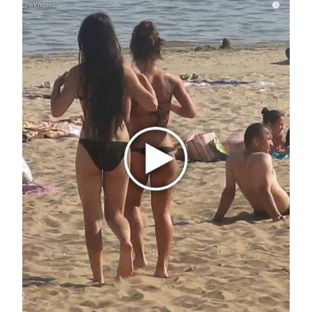
i
28 сентября 2015 - 09:10
Альметьевцам необходимо
заплатить имущественные
налоги до 1 октября
28 сентября 2015 - 08:38
В Альметьевске объявлена «охота» на должников
28 сентября 2015 - 08:02
В Альметьевске прошел день бесплатной
юридической помощи