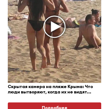
21 августа 2015 - 08:05
Подозреваемые в убийстве подростка из
Альметьевского района рассказали, как
расправились со своим другом
21 августа 2015 - 07:18
59-летний житель Альметьевска обнажился на
детской площадке
21 августа 2015 - 06:08
Скрытая камера на пляже Крыма: Что
люди вытворяют, когда их не видят...
Мальчик, погибший в аварии в
Альметьевском районе,
Подробнее