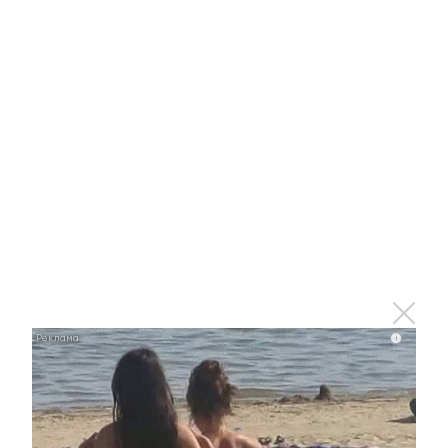
В Альметьевске пройдет фестиваль «Самая
спортивная семья района»
21 августа 2015 - 10:17
Семья из Альметьевского района воспитывает
троих приемных детей
21 августа 2015 - 09:28
В Альметьевске продолжаются отчетные собрания
ТОС
i
21 августа 2015 - 08:56
Альметьевск преображается в Год парков и скверов