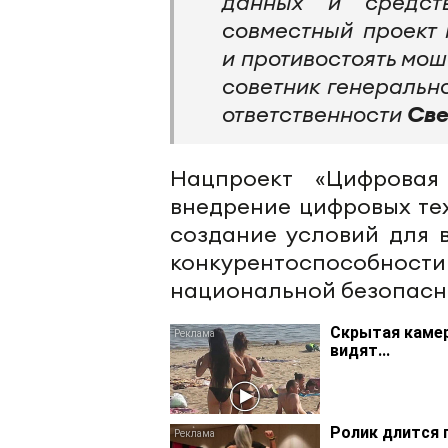
данных и средст
совместный проект 
и противостоять мо
советник генеральн
ответственности
Све
Нацпроект «Цифровая
внедрение цифровых те
создание условий для 
конкурентоспособности
национальной безопасно
Скрытая камер
видят...
Ролик длится 