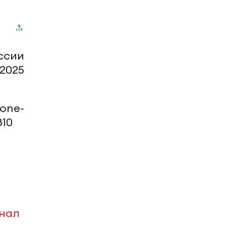
ссии
 2025
one-
810
анал