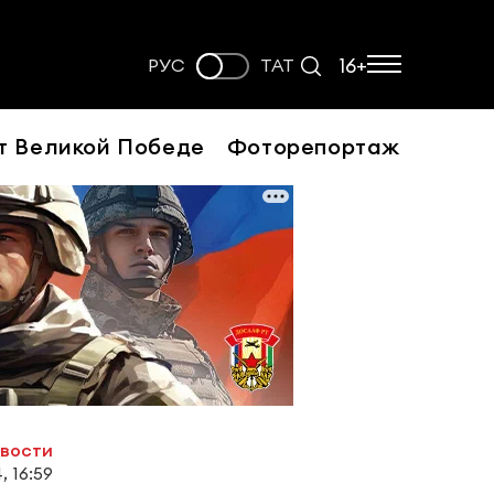
16+
РУС
ТАТ
т Великой Победе
Фоторепортаж
овости
, 16:59