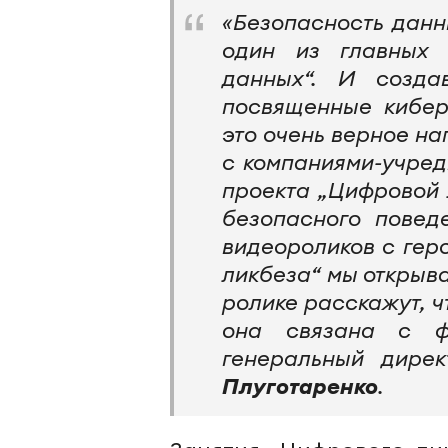
«Безопасность данн
один из главных 
данных“. И созда
посвященные кибер
это очень верное н
с компаниями-учре
проекта „Цифровой
безопасного повед
видеороликов с гер
ликбеза“ мы открыв
ролике расскажут, ч
она связана с фи
генеральный дире
Плуготаренко
.