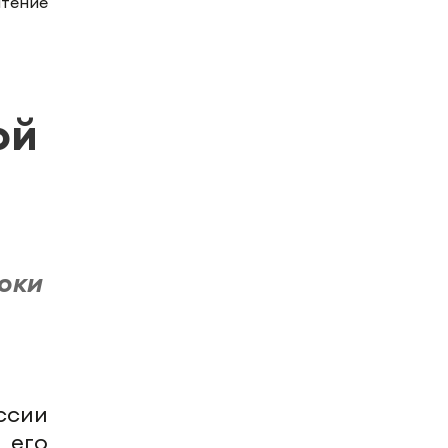
чтение
ой
роки
ссии
 его