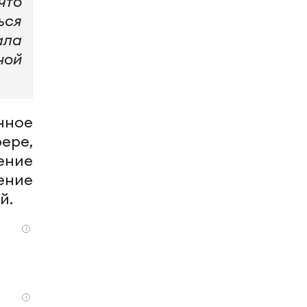
что
ься
ала
ной
нное
ере,
ение
ение
й.
i
i