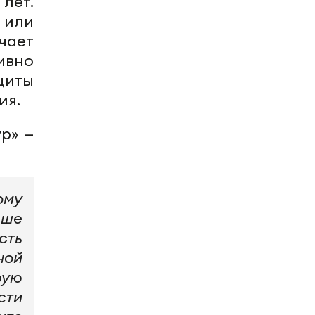
лет.
 или
чает
ивно
щиты
ия.
р» —
ому
ьше
сть
ной
рую
сти