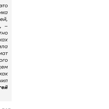
это
ика
ей,
, —
тно
ках
ила
мат
ого
щем
как
нил
гей