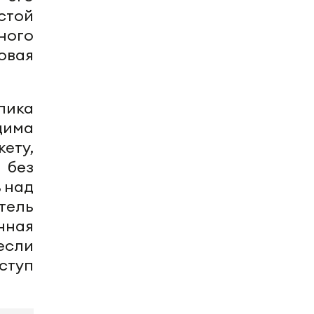
стой
ного
овая
лика
дима
ету,
 без
 над
тель
нная
если
туп