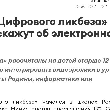
3 мин на 
0
0
597
«Цифрового ликбеза»
кажут об электронн
а» рассчитаны на детей старше 12
о интегрировать видеоролики в у
ты Родины, информатики или
ого ликбеза» начался в школах Ро
жке Министерства просвещения РФ. С