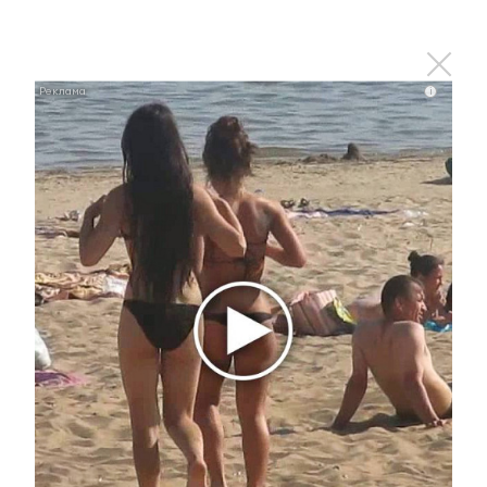
материал
i
0
0
0
0
0
Комментарии
Отправить
Зарегистрироваться
Авторизоваться