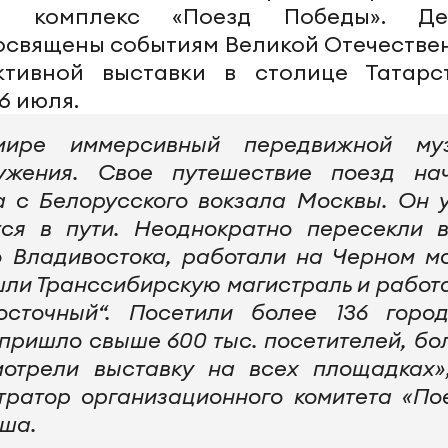
ый комплекс «Поезд Победы». Де
посвящены событиям Великой Отечестве
ктивной выставки в столице Татарс
6 июля.
ире иммерсивный передвижной му
ужения. Свое путешествие поезд на
а с Белорусского вокзала Москвы. Он 
тся в пути. Неоднократно пересекли 
о Владивостока, работали на Черном м
ошли Транссибирскую магистраль и работ
сточный“. Посетили более 136 город
 пришло свыше 600 тыс. посетителей, бо
мотрели выставку на всех площадках»
тратор организационного комитета «По
ша.