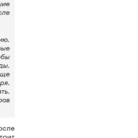
шие
сле
ию.
вые
обы
ды.
още
ря.
ть.
ров
осле
тоит