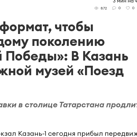
3 мин на 
0
0
872
формат, чтобы
дому поколению
 Победы»: В Казань
жной музей «Поезд
авки в столице Татарстана продли
кзал Казань-1 сегодня прибыл передви