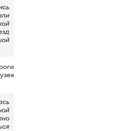
ись
али
кой
езд
шой
роги
узея
ась
ной
пно
ься