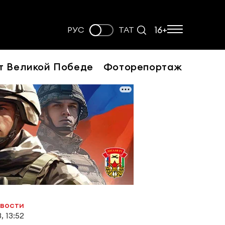
16+
РУС
ТАТ
т Великой Победе
Фоторепортаж
овости
, 13:52