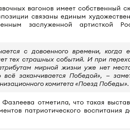
авочных вагонов имеет собственный с
кспозиции связаны единым художестве
ученным заслуженной артисткой Ро
нается с довоенного времени, когда 
ет тех страшных событий. И при перех
 атрибутам мирной жизни уже нет мест
о всё заканчивается Победой», — заме
низационного комитета «Поезд Победы».
 Фазлеева отметила, что такая выстав
ментов патриотического воспитания д