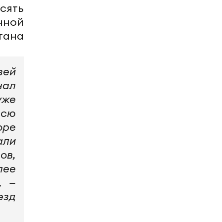
сять
нной
тана
зей
чал
уже
всю
оре
али
ов,
лее
, —
езд