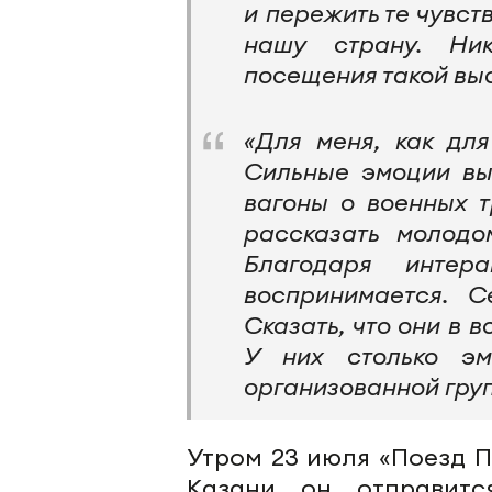
и пережить те чувс
нашу страну. Ни
посещения такой выс
«Для меня, как для
Сильные эмоции вы
вагоны о военных 
рассказать молод
Благодаря интер
воспринимается. С
Сказать, что они в в
У них столько эм
организованной груп
Утром 23 июля «Поезд 
Казани он отправитс