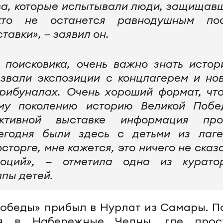
тва, которые испытывали люди, защищав
кто не останется равнодушным по
тавки», — заявил он.
 поисковика, очень важно знать истор
звали экспозиции с концлагерем и но
трибуналах. Очень хороший формат, чт
ому поколению историю Великой Побе
активной выставке информация пр
егодня были здесь с детьми из лаге
осторге, мне кажется, это ничего не сказа
оций», — отметила одна из курато
пы детей.
Победы» прибыл в Нурлат из Самары. П
я в Набережные Челны, где прос