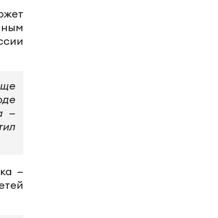
южет
нным
ссии
еще
оде
а —
тил
ка —
етей