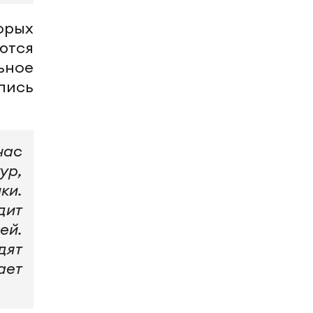
орых
ются
ьное
лись
нас
ур,
ки.
дит
ей.
дят
ает