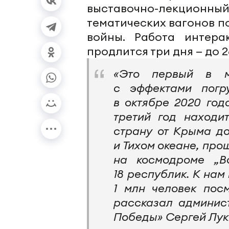
выставочно-лекционн
тематических вагонов 
войны. Работа интера
продлится три дня — до 2
«Это первый в м
с эффектами погр
в октябре 2020 год
третий год находи
страну от Крыма д
и Тихом океане, пр
на космодроме „Во
18 республик. К нам
1 млн человек пос
рассказал админис
Победы» Сергей Лук