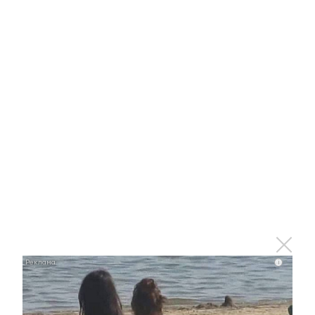
Всероссийская ярмарка радует
альметьевцев
16 сентября 2016 - 09:28
Первую Всероссийскую ярмарку в Альметьевске
посетили 15000 человек
10 ноября 2015 - 08:10
Спешите на Всероссийскую ярмарку в
Альметьевске в субботу!
i
7 ноября 2015 - 09:17