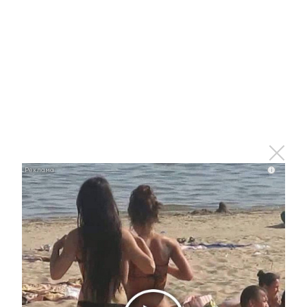
Жительницы Альметьевска
рассказали, как жили в тылу во
время Великой Отечественной
войны
7 июля 2015 - 10:49
Труженица тыла из Альметьевска
Хадича Миндеева: «Отец
написал нам: прощайте»
i
26 июня 2015 - 09:45
Труженица тыла из Альметьевска
Серафима Римская: «Жизнь была
тяжелая»