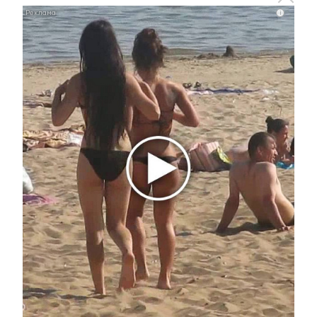
Следком Татарстана начал
i
проверку после нападения на
фельдшера «скорой»
10 ноября 2018 - 15:37
Руководитель следственного
отдела по городу Альметьевск
проведет прием граждан
29 августа 2018 - 16:30