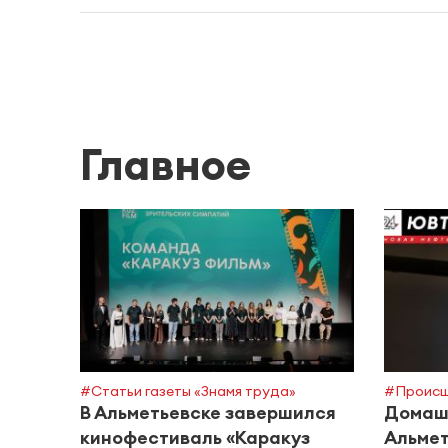
Главное
#Статьи газеты «Знамя труда»
#Происш
В Альметьевске завершился
Домашн
кинофестиваль «Каракуз
Альмет