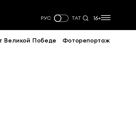
16+
РУС
ТАТ
т Великой Победе
Фоторепортаж