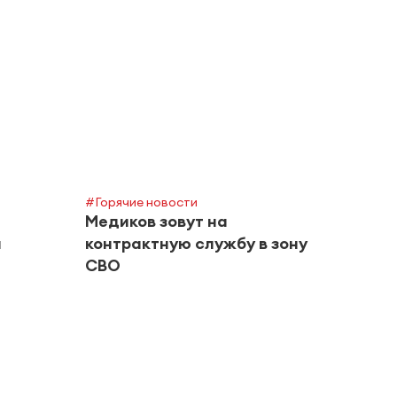
#Горячие новости
#Горяч
Медиков зовут на
Инст
а
контрактную службу в зону
пров
СВО
квар