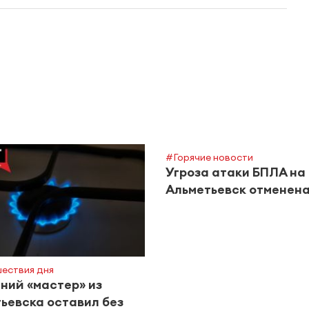
#Горячие новости
Угроза атаки БПЛА на
Альметьевск отменен
ествия дня
ий «мастер» из
ьевска оставил без