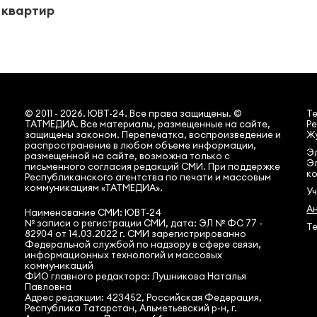
5 квартир
© 2011 - 2026. ЮВТ-24. Все права защищены. ©
Т
ТАТМЕДИА. Все материалы, размещенные на сайте,
Ре
защищены законом. Перепечатка, воспроизведение и
Жу
распространение в любом объеме информации,
Эл
размещенной на сайте, возможна только с
Э
письменного согласия редакций СМИ. При поддержке
ко
Республиканского агентства по печати и массовым
коммуникациям «ТАТМЕДИА».
У
А
Наименование СМИ: ЮВТ-24
№ записи о регистрации СМИ, дата: ЭЛ № ФС 77 -
Те
82904 от 14.03.2022 г. СМИ зарегистрированно
Федеральной службой по надзору в сфере связи,
информационных технологий и массовых
коммуникаций
ФИО главного редактора: Лушникова Наталья
Павловна
Адрес редакции: 423452, Российская Федерация,
Республика Татарстан, Альметьевский р-н, г.