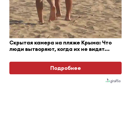
августе
батарейку
Скрытая камера на пляже Крыма: Что
люди вытворяют, когда их не видят...
Подробнее
© 2011 - 2026. ЮВТ-24. Все права защищены. © ТАТМЕДИА.
Все материалы, размещенные на сайте, защищены
законом. Перепечатка, воспроизведение и
распространение в любом объеме информации,
размещенной на сайте, возможна только с письменного
согласия редакций СМИ. При поддержке
Республиканского агентства по печати и массовым
коммуникациям «ТАТМЕДИА».
Наименование СМИ: ЮВТ-24
№ записи о регистрации СМИ, дата: ЭЛ № ФС 77 - 82904
от 14.03.2022 г. СМИ зарегистрированно Федеральной
службой по надзору в сфере связи, информационных
технологий и массовых коммуникаций