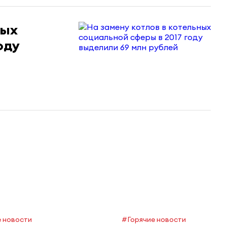
ных
оду
 новости
#Горячие новости