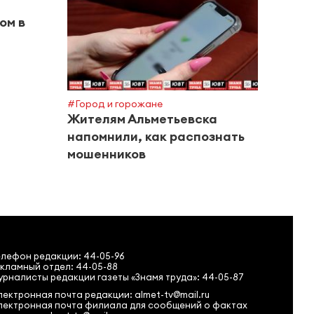
ом в
#Город и горожане
#Город
Жителям Альметьевска
Капу
напомнили, как распознать
подо
мошенников
елефон редакции:
44-05-96
кламный отдел: 44-05-88
рналисты редакции газеты «Знамя труда»: 44-05-87
ектронная почта редакции: almet-tv@mail.ru
лектронная почта филиала для сообщений о фактах