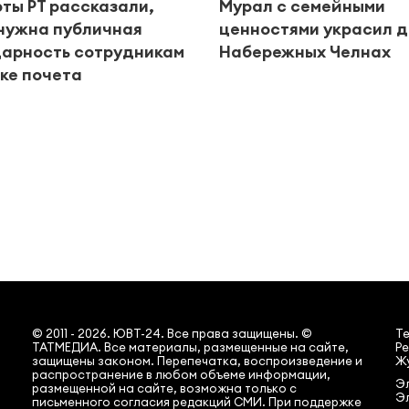
ты РТ рассказали,
Мурал с семейными
нужна публичная
ценностями украсил д
арность сотрудникам
Набережных Челнах
ке почета
© 2011 - 2026. ЮВТ-24. Все права защищены. ©
Т
ТАТМЕДИА. Все материалы, размещенные на сайте,
Ре
защищены законом. Перепечатка, воспроизведение и
Жу
распространение в любом объеме информации,
Эл
размещенной на сайте, возможна только с
Э
письменного согласия редакций СМИ. При поддержке