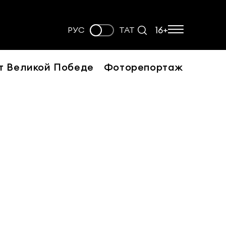
16+
РУС
ТАТ
т Великой Победе
Фоторепортаж