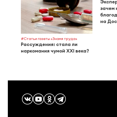
Экспер
зачем 
благод
на Дос
#Статьи газеты «Знамя труда»
Рассуждения: стала ли
наркомания чумой XXI века?