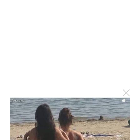
4 октября 2019 - 08:01
Житель Челнов получил почти
200 тыс. рублей за сообщения о
продаже суррогатного алкоголя
30 декабря 2018 - 12:08
i
Операция «Ель»: нелегальные
точки по продаже елок выявляют
в Альметьевске