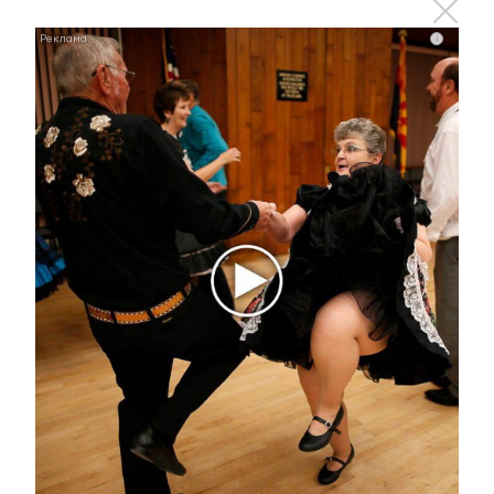
3 марта 2021 - 09:50
i
Национальные проекты: Татарстан – на втором
месте в рейтинге по частоте упоминаний в СМИ
31 января 2020 - 14:58
Госсовет Татарстана предложил
провести конкурс по освещению
нацпроектов
13 января 2020 - 16:25