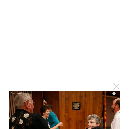
27 июня 2017 - 08:10
Болельщиков не пропустят на стадионы Кубка
конфедераций с запрещенными предметами
26 июня 2017 - 14:01
Религия должна помогать людям
жить, а не умирать: Муфтий РТ
приветствовал проведение КК в
Казани
i
26 июня 2017 - 13:49