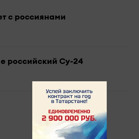
т с россиянами
е российский Су-24