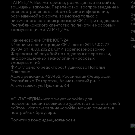
ТАТМЕДИА. Все материалы, размещенные на сайте,
Ре
защищены законом. Перепечатка, воспроизведение и
Жу
распространение в любом объеме информации,
Эл
размещенной на сайте, возможна только с
Э
письменного согласия редакций СМИ. При поддержке
ко
Республиканского агентства по печати и массовым
коммуникациям «ТАТМЕДИА».
У
А
Наименование СМИ: ЮВТ-24
№ записи о регистрации СМИ, дата: ЭЛ № ФС 77 -
Те
82904 от 14.03.2022 г. СМИ зарегистрированно
Федеральной службой по надзору в сфере связи,
информационных технологий и массовых
коммуникаций
ФИО главного редактора: Лушникова Наталья
Павловна
Адрес редакции: 423452, Российская Федерация,
Республика Татарстан, Альметьевский р-н, г.
Альметьевск, ул. Пушкина, 64
АО «ТАТМЕДИА» использует «cookie»
для
персонализации сервисов и удобства пользователей
сайтом. Использование «cookie» можно отменить в
настройках браузера.
Политика конфиденциальности