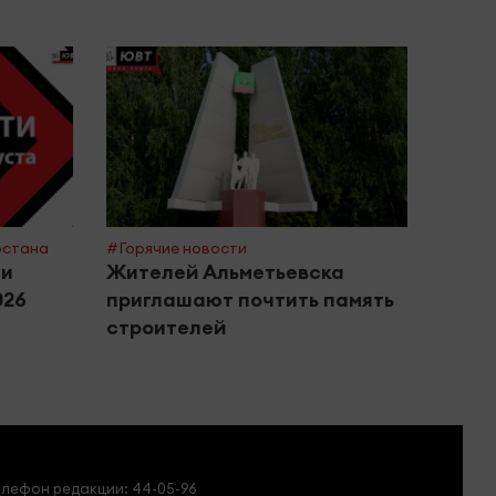
рстана
#Горячие новости
#Поле
ти
Жителей Альметьевска
Росп
026
приглашают почтить память
сове
строителей
басс
елефон редакции:
44-05-96