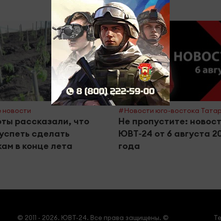
 новости
#Новости юго-востока Тата
ты рассказали, что
Не пропустите: новос
успеть сделать
ЮВТ‑24 от 6 августа 2
ам в конце лета
года
© 2011 - 2026. ЮВТ-24. Все права защищены. ©
Т