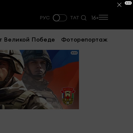
16+
РУС
ТАТ
т Великой Победе
Фоторепортаж