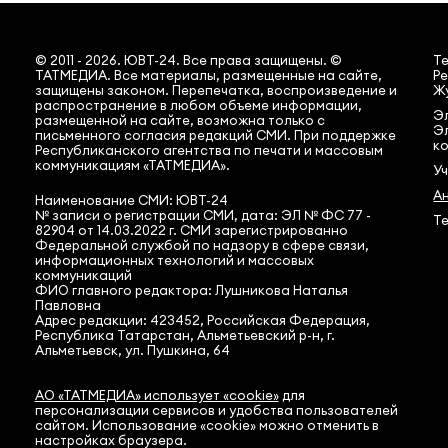
© 2011 - 2026. ЮВТ-24. Все права защищены. ©
Т
ТАТМЕДИА. Все материалы, размещенные на сайте,
Ре
защищены законом. Перепечатка, воспроизведение и
Жу
распространение в любом объеме информации,
Эл
размещенной на сайте, возможна только с
Э
письменного согласия редакций СМИ. При поддержке
ко
Республиканского агентства по печати и массовым
коммуникациям «ТАТМЕДИА».
У
А
Наименование СМИ: ЮВТ-24
№ записи о регистрации СМИ, дата: ЭЛ № ФС 77 -
Те
82904 от 14.03.2022 г. СМИ зарегистрированно
Федеральной службой по надзору в сфере связи,
информационных технологий и массовых
коммуникаций
ФИО главного редактора: Лушникова Наталья
Павловна
Адрес редакции: 423452, Российская Федерация,
Республика Татарстан, Альметьевский р-н, г.
Альметьевск, ул. Пушкина, 64
АО «ТАТМЕДИА» использует «cookie»
для
персонализации сервисов и удобства пользователей
сайтом. Использование «cookie» можно отменить в
настройках браузера.