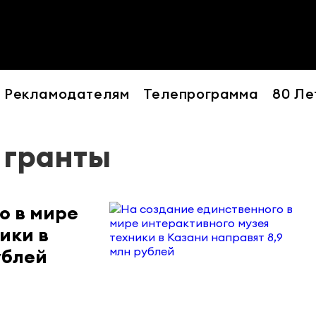
Рекламодателям
Телепрограмма
80 Ле
- гранты
о в мире
ики в
ублей