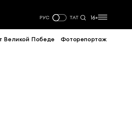
16+
РУС
ТАТ
т Великой Победе
Фоторепортаж