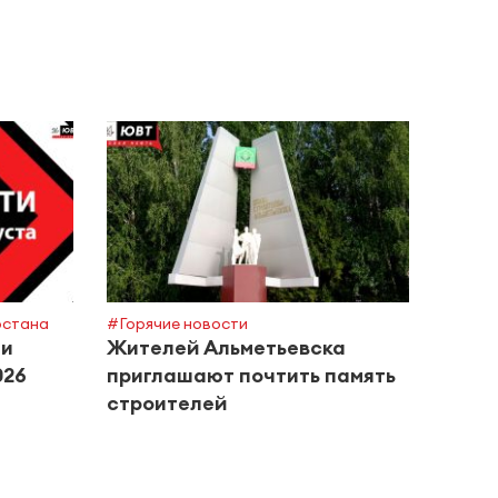
рстана
#Горячие новости
#Поле
ти
Жителей Альметьевска
Росп
026
приглашают почтить память
сове
строителей
басс