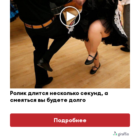
грамотой Российского
исторического общества
5 сентября 2018 - 11:42
Альметьевские студенты
приняли участие в пятом
студенческом образовательном
форуме
29 августа 2018 - 17:41
Ролик длится несколько секунд, а
смеяться вы будете долго
В Альметьевске пройдет II
Региональный IT-ФОРУМ
Подробнее
«Инструменты роста»