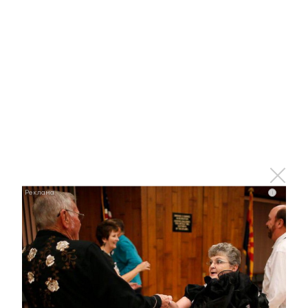
31 января 2020 - 10:28
В Казани пройдет всероссийский форум «Мой
бизнес»
15 октября 2019 - 16:14
Альметьевск здесь и сейчас:
стартовал международный
i
форум «Наука и инновации»
15 ноября 2018 - 12:36
Минтимер Шаймиев награжден