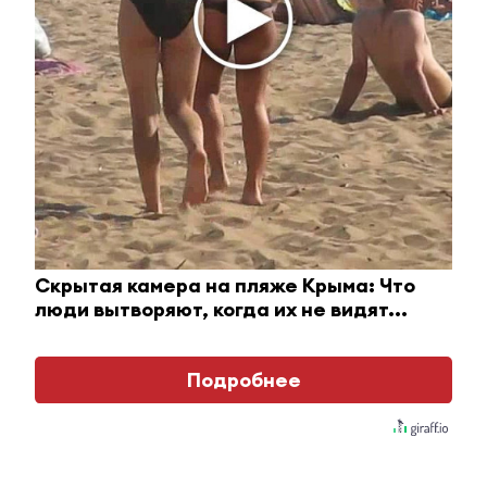
России» слушает» пройдет в Альметьевске
24 декабря 2016 - 15:00
Цветы вместо сигарет дарили
активисты клуба «Трезвый
Альметьевск»
18 ноября 2016 - 11:46
Скрытая камера на пляже Крыма: Что
люди вытворяют, когда их не видят...
Жительницы города и района
приглашаются на акцию
«Альметьевск против рака
груди»
Подробнее
12 ноября 2016 - 09:32