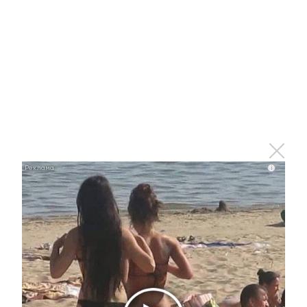
16 марта 2017 - 15:21
Альметьевцы могут присоединиться к
общероссийской акции «Сообщи, где торгуют
смертью!»
13 марта 2017 - 13:20
i
В Альметьевске проходит акция
«Добрый город»
2 марта 2017 - 15:41
Новогодняя акция «Алло, Дед Мороз «Единой