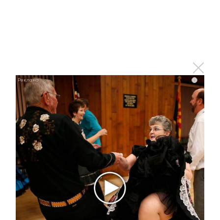
Королева вагона отожгла! Видео не оставит
равнодушным
i
i