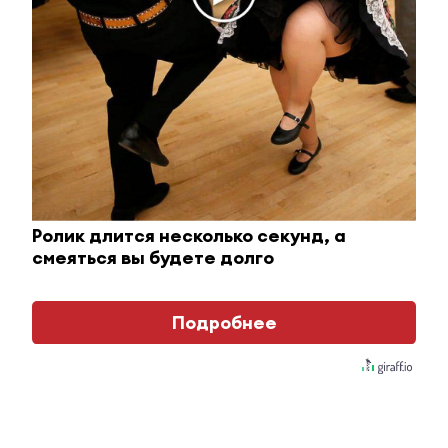
Лейсан Сулейманова
#горячие новости
28 марта 2022, 13:27
0
0
1024
В Татарстане выявили 279 новых
случаев Covid-19 за сутки
В Альметьевском районе 62 новых случая
Ролик длится несколько секунд, а
заражения коронавирусом.
смеяться вы будете долго
У 279 жителей Татарстана за минувшие сутки
подтвердился коронавирус, из них
Подробнее
госпитализировано 50. Детей до 18 лет – 51,
передает оперштаб.
За сутки коронавирус выявлен у 89 жителей
Казани. 62 новых случаев заражения Covid-19 в