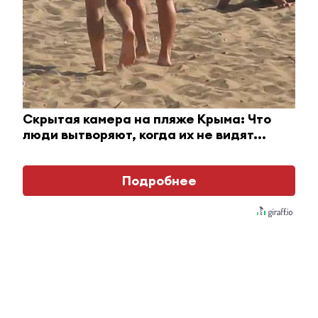
Комментарии
Скрытая камера на пляже Крыма: Что
люди вытворяют, когда их не видят...
Отправить
Подробнее
Зарегистрироваться
Авторизоваться
i