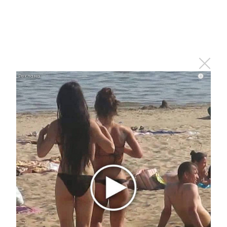
телеграм-канал
ЮВТ-24!
i
Оставьте реакцию на
прочитанный
материал
0
0
0
0
0