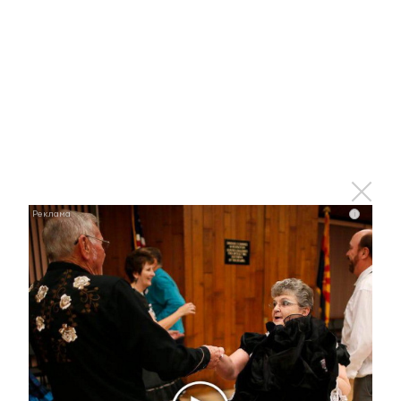
Рак начинается не с боли: онколог назвал
первый «тихий» признак болезни
i
i