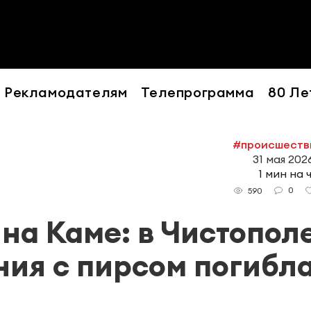
Рекламодателям
Телепрограмма
80 Ле
#происшеств
31 мая 2026
1 мин на 
0
590
на Каме: в Чистопол
ния с пирсом погибл