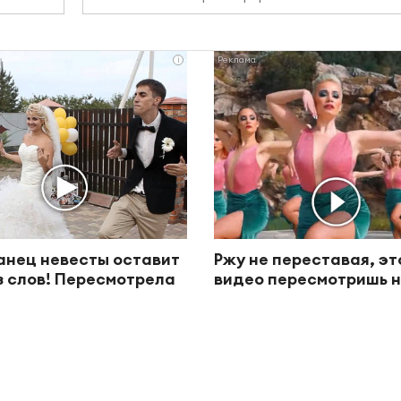
i
анец невесты оставит
Ржу не переставая, эт
з слов! Пересмотрела
видео пересмотришь н