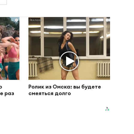
i
i
о
Ролик из Омска: вы будете
е раз
смеяться долго