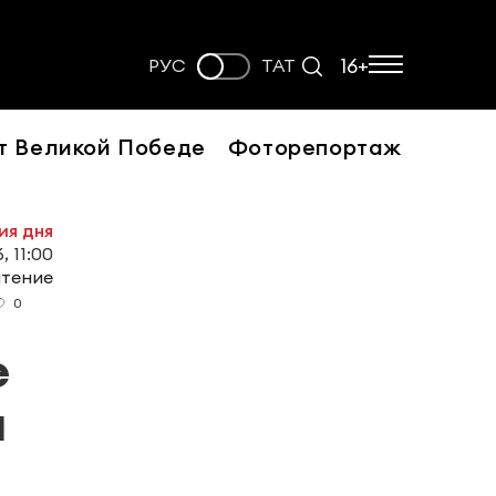
16+
РУС
ТАТ
т Великой Победе
Фоторепортаж
ия дня
, 11:00
чтение
0
е
а