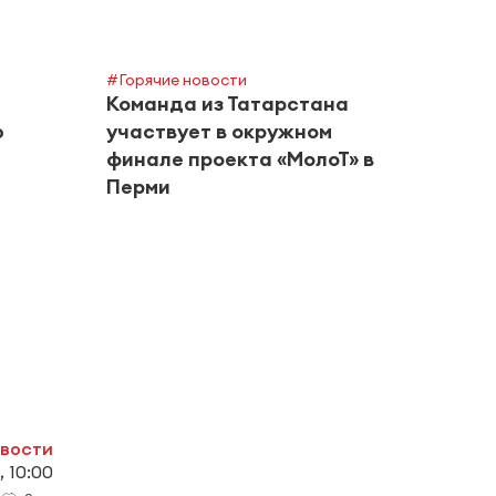
#Горячие новости
Команда из Татарстана
ю
участвует в окружном
финале проекта «МолоТ» в
Перми
#Город
Альм
риск
в авг
овости
, 10:00