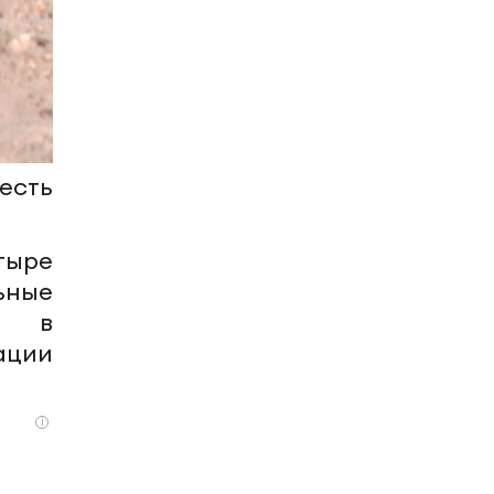
есть
тыре
ьные
ли в
ации
i