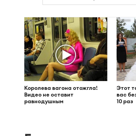
i
Королева вагона отожгла!
Этот т
Видео не оставит
вас бе
равнодушным
10 раз