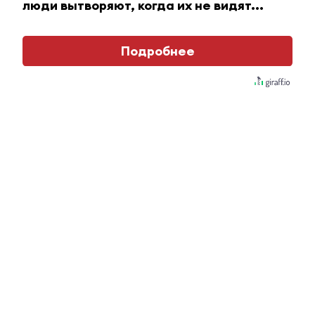
люди вытворяют, когда их не видят...
Подробнее
Ролик длится пару секунд, но вы будете в шоке
от увиденного
i