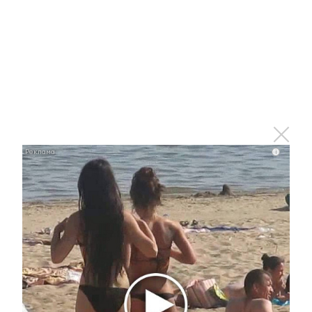
Волосы будут очень непослушными и
лохматыми, если постричься в этот период.
Прическе не удаётся придать нужный вид, она
получается бесформенной. Не стоит делать
химическую завивку, мыть волосы и применять
химические средства по уходу за волосами. В
период прохождения Луны по водным знакам
Зодиака, вода приобретает очень сильные
растворяющее свойства, и вся «химия» легко
попадает к нам в организм.
i
Сегодня полезно делать глубокую чистку лица.
На внешности благоприятно скажутся
оздоровительные ванны с морской солью, с
травами: они будут способствовать
омоложению.
21 (с 19:30), 22, 23 (до 22:31) октября 2019 -
убывающая Луна во Льве.