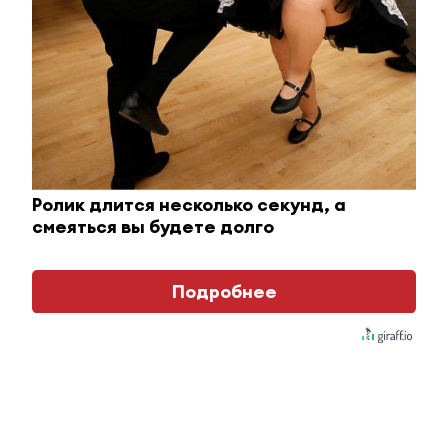
Королева вагона отожгла! Видео не оставит
Ролик длится несколько секунд, а
равнодушным
смеяться вы будете долго
i
Подробнее