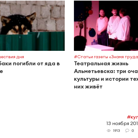
ествия дня
#Статьи газеты «Знамя труд
баки погибли от яда в
Театральная жизнь
е
Альметьевска: три оч
культуры и истории тех
них живёт
#ку
13 ноября 2017
0
1913