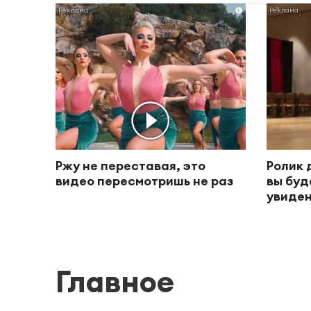
i
Ржу не переставая, это
Ролик 
видео пересмотришь не раз
вы буд
увиден
Главное