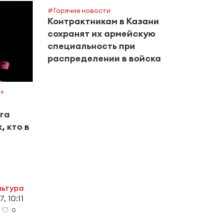
#Горячие новости
Контрактникам в Казани
сохранят их армейскую
специальность при
распределении в войска
а»
#Горяч
Улиц
ага
Альм
, кто в
на р
льтура
, 10:11
0