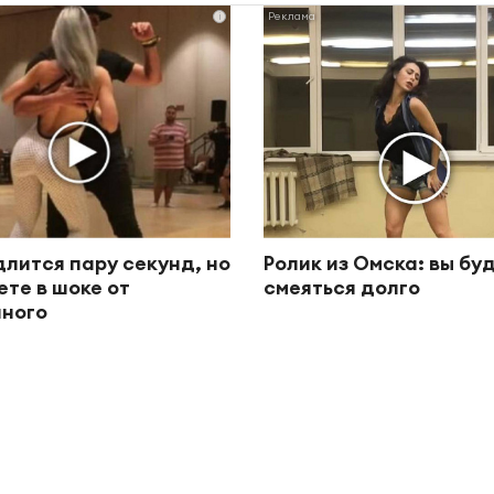
i
длится пару секунд, но
Ролик из Омска: вы бу
ете в шоке от
смеяться долго
ного