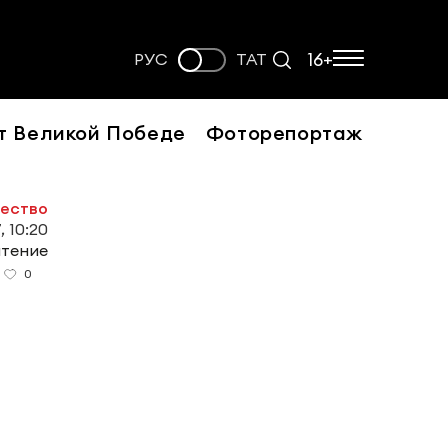
16+
РУС
ТАТ
т Великой Победе
Фоторепортаж
ество
, 10:20
чтение
0