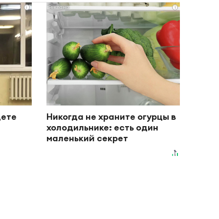
i
i
дете
Никогда не храните огурцы в
холодильнике: есть один
маленький секрет