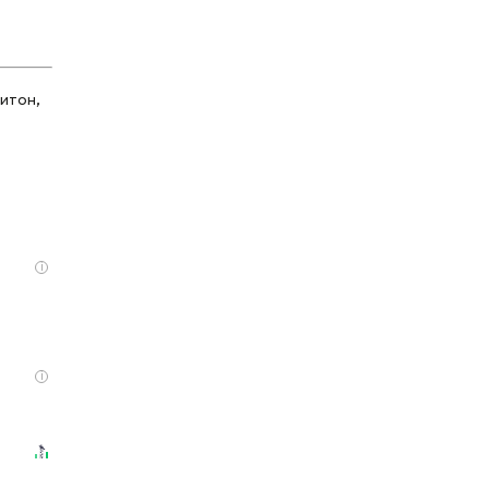
итон,
i
i