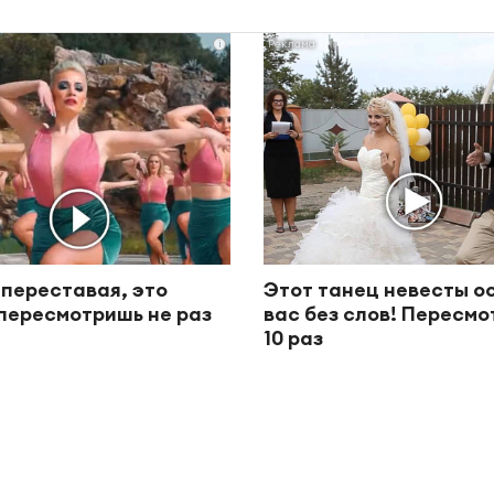
i
 переставая, это
Этот танец невесты о
пересмотришь не раз
вас без слов! Пересм
10 раз