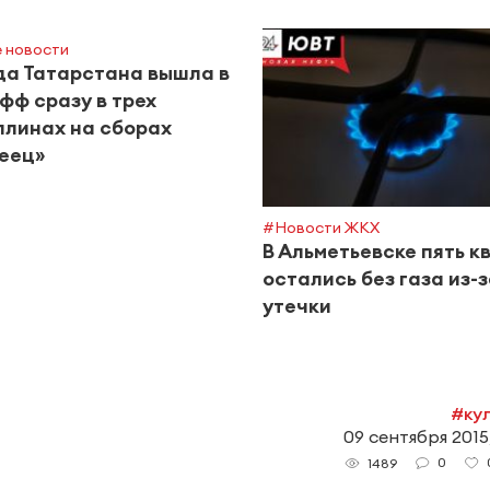
 новости
а Татарстана вышла в
фф сразу в трех
линах на сборах
еец»
#Новости ЖКХ
В Альметьевске пять к
остались без газа из-
утечки
#ку
09 сентября 2015
0
1489