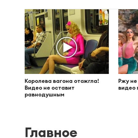
i
Королева вагона отожгла!
Ржу не
Видео не оставит
видео 
равнодушным
Главное