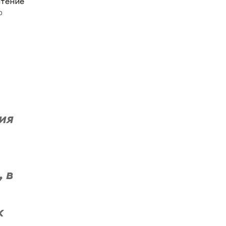
чтение
0
ия
, в
к