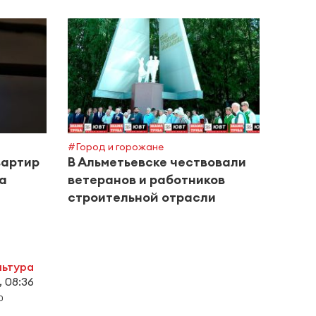
#Город и горожане
#Поле
вартир
В Альметьевске чествовали
Межд
за
ветеранов и работников
инте
строительной отрасли
дома
льтура
, 08:36
0