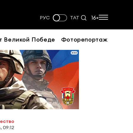
16+
РУС
ТАТ
т Великой Победе
Фоторепортаж
ество
, 09:12