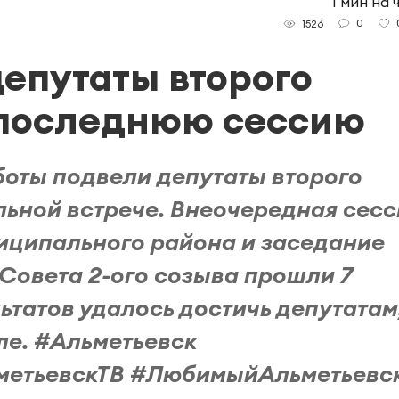
1 мин на 
0
1526
депутаты второго
 последнюю сессию
аботы подвели депутаты второго
льной встрече. Внеочередная сесс
иципального района и заседание
Совета 2-ого созыва прошли 7
льтатов удалось достичь депутатам
е. #Альметьевск
метьевскТВ #ЛюбимыйАльметьевс