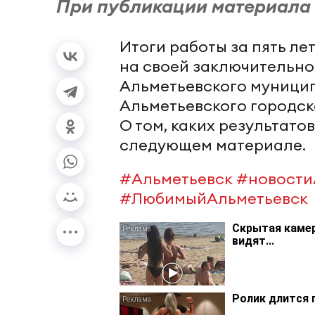
При публикации материала с
Итоги работы за пять ле
на своей заключительно
Альметьевского муници
Альметьевского городско
О том, каких результато
следующем материале.
#Альметьевск
#новости
#ЛюбимыйАльметьевск
Скрытая камер
видят...
Ролик длится 