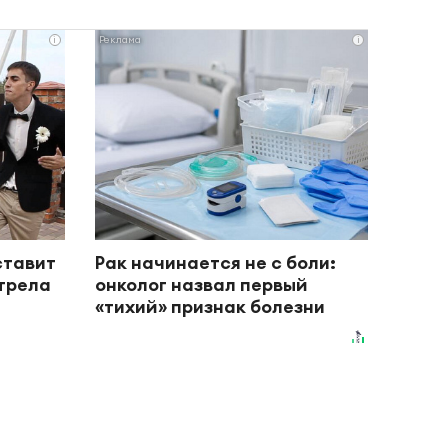
i
i
ставит
Рак начинается не с боли:
отрела
онколог назвал первый
«тихий» признак болезни