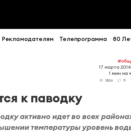
Рекламодателям
Телепрограмма
80 Ле
#общ
17 марта 2014
1 мин на 
0
1506
тся к паводку
одку активно идет во всех района
вышении температуры уровень вод