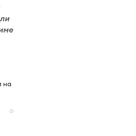
а
али
жиме
и на
i