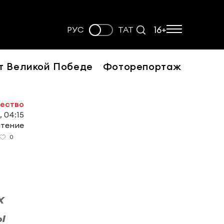
16+
РУС
ТАТ
т Великой Победе
Фоторепортаж
ество
, 04:15
чтение
0
х
ы