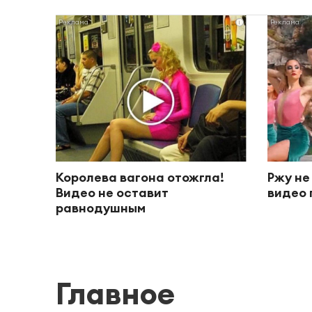
i
Королева вагона отожгла!
Ржу не
Видео не оставит
видео 
равнодушным
Главное