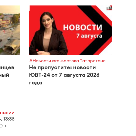
#Горяч
Каза
межд
«Ком
#Новости юго-востока Татарстана
анцев
Не пропустите: новости
ный
ЮВТ‑24 от 7 августа 2026
года
мпании
, 13:38
0