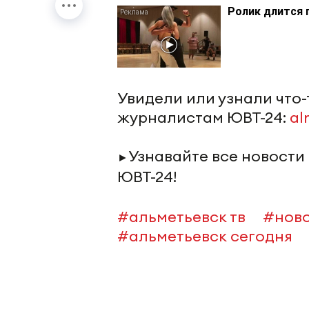
Ролик длится 
Увидели или узнали что
журналистам ЮВТ-24:
al
Узнавайте все новости
►
ЮВТ-24!
#альметьевск тв
#ново
#альметьевск сегодня