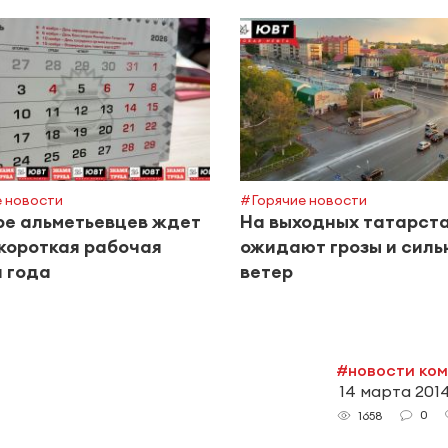
 новости
#Горячие новости
ре альметьевцев ждет
На выходных татарст
короткая рабочая
ожидают грозы и силь
 года
ветер
#новости ко
14 марта 2014
0
1658