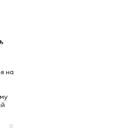
в,
я на
ему
ий
i