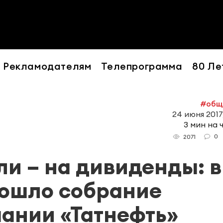
Рекламодателям
Телепрограмма
80 Ле
#общ
24 июня 2017
3 мин на 
0
2071
и – на дивиденды: в
рошло собрание
ании «Татнефть»