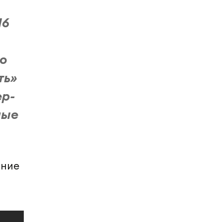
16
ло
ть»
ер-
ные