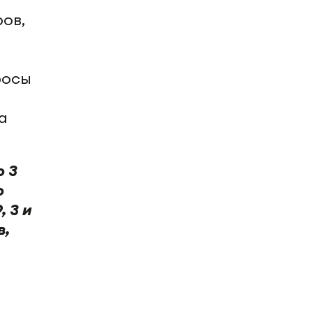
ов,
росы
а
о 3
о
 3 и
в,