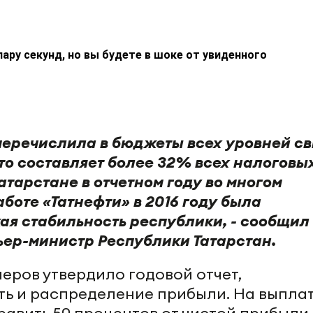
пару секунд, но вы будете в шоке от увиденного
» перечислила в бюджеты всех уровней с
то составляет более 32% всех налоговы
атарстане в отчетном году во многом
боте «Татнефти» в 2016 году была
ая стабильность республики, - сообщил
ер-министр Республики Татарстан.
еров утвердило годовой отчет,
ть и распределение прибыли. На выпла
авить 50 процентов от чистой прибыли.