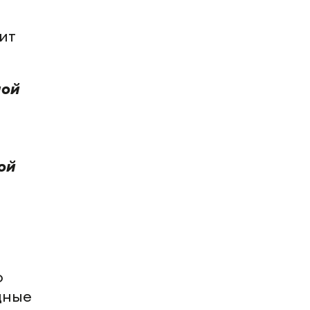
ит
ной
ой
о
дные