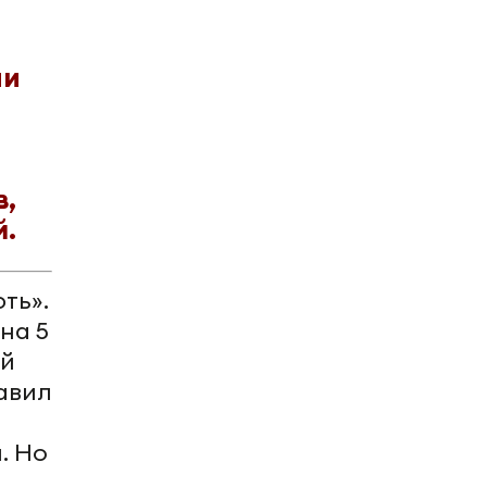
ии
в,
й.
ть».
на 5
ый
авил
. Но