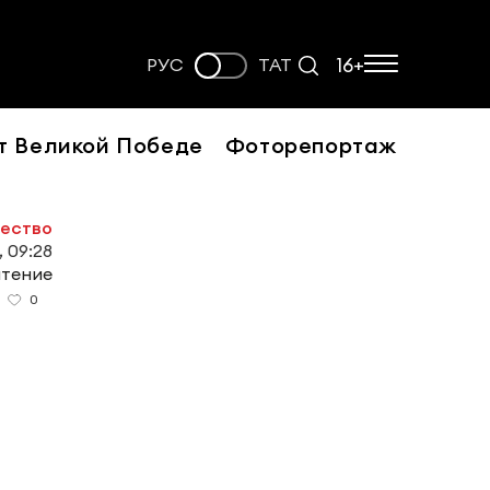
16+
РУС
ТАТ
т Великой Победе
Фоторепортаж
ество
, 09:28
чтение
0