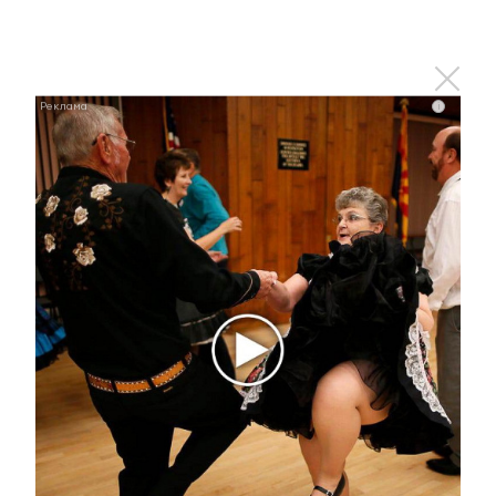
i
i
Королева вагона отожгла! Видео не оставит
равнодушным
i