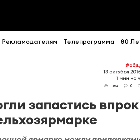
Рекламодателям
Телепрограмма
80 Ле
#общ
13 октября 2015
1 мин на 
0
1354
гли запастись впрок
ельхозярмарке
венной ярмарке между прилавкам