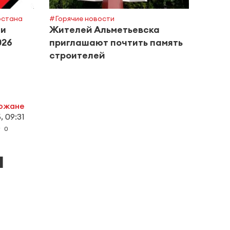
рстана
#Горячие новости
#Поле
ти
Жителей Альметьевска
Росп
026
приглашают почтить память
сове
строителей
басс
рожане
, 09:31
0
а