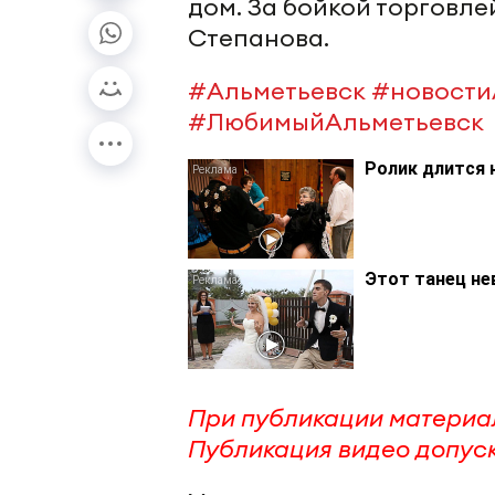
дом. За бойкой торговл
Степанова.
#Альметьевск
#новости
#ЛюбимыйАльметьевск
Ролик длится 
Этот танец не
П
ри публикации материа
Публикация видео допуск