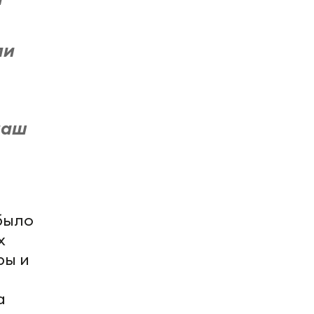
ли
наш
было
х
ры и
а