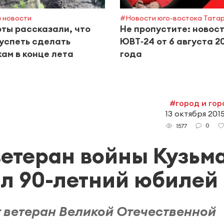
 новости
#Новости юго-востока Тата
ты рассказали, что
Не пропустите: новос
успеть сделать
ЮВТ‑24 от 6 августа 2
ам в конце лета
года
#город и го
13 октября 2015
0
1577
ветеран войны Кузьм
ил 90-летний юбилей
 ветеран Великой Отечественной