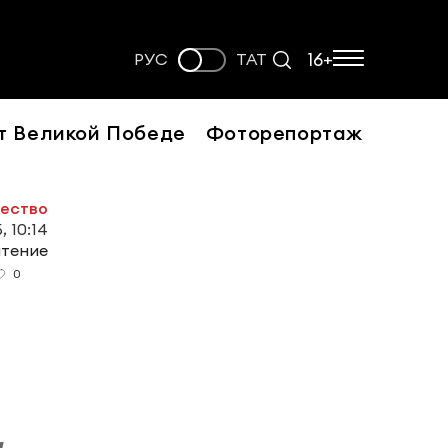
16+
РУС
ТАТ
т Великой Победе
Фоторепортаж
ество
, 10:14
чтение
0
и