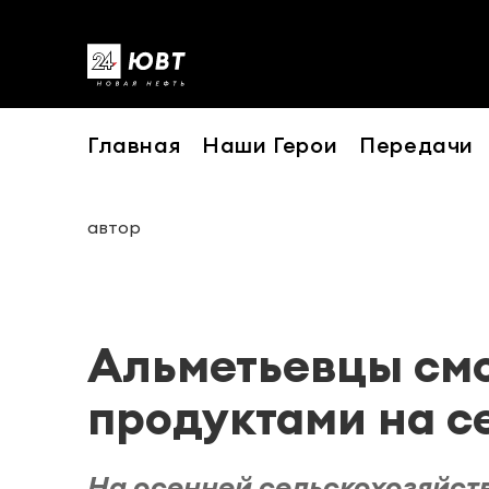
Главная
Наши Герои
Передачи
автор
Альметьевцы смо
продуктами на с
На осенней сельскохозяйст