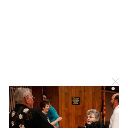
i
Королева вагона отожгла! Видео не оставит
равнодушным
i