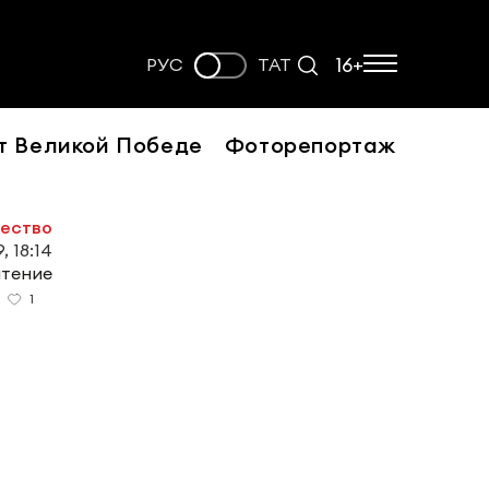
16+
РУС
ТАТ
т Великой Победе
Фоторепортаж
ество
, 18:14
чтение
1