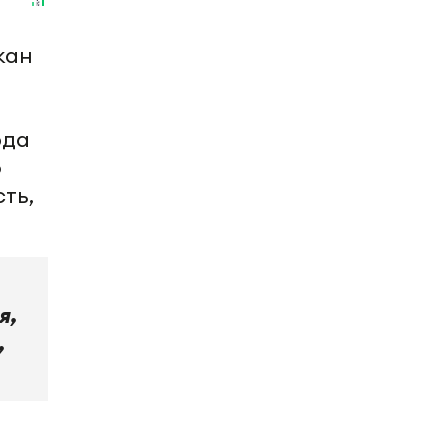
жан
юда
о
ть,
я,
,