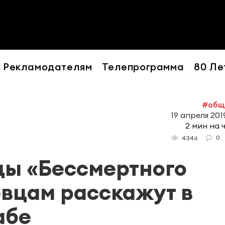
Рекламодателям
Телепрограмма
80 Ле
#общ
19 апреля 2019
2 мин на 
0
4346
яды «Бессмертного
евцам расскажут в
абе