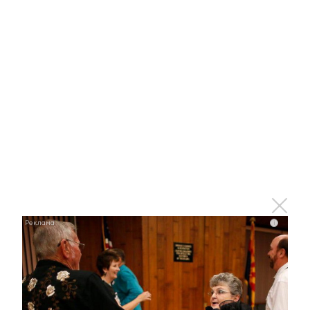
Ржу не переставая, это видео пересмотришь не
раз
i
i