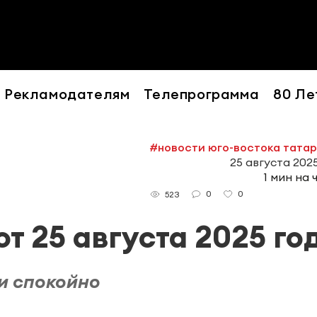
Рекламодателям
Телепрограмма
80 Ле
#новости юго-востока тата
25 августа 2025
1 мин на 
0
0
523
т 25 августа 2025 го
пи спокойно