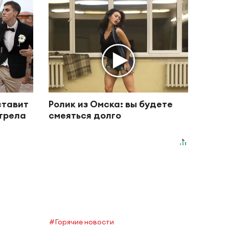
ставит
Ролик из Омска: вы будете
отрела
смеяться долго
#Горячие новости
#Горяч