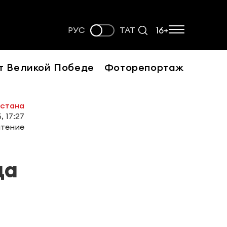
16+
РУС
ТАТ
т Великой Победе
Фоторепортаж
рстана
, 17:27
чтение
да