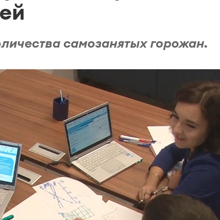
ей
оличества самозанятых горожан.