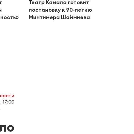
т
Театр Камала готовит
Кома
н
постановку к 90-летию
учас
ность»
Минтимера Шаймиева
фина
Перм
овости
, 17:00
0
ло