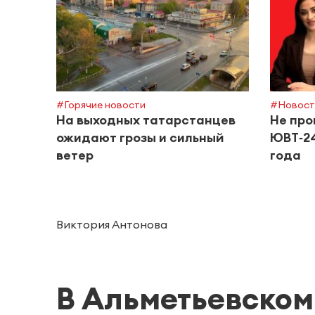
#Горячие новости
#Новост
На выходных татарстанцев
Не про
ожидают грозы и сильный
ЮВТ‑24
ветер
года
Виктория Антонова
В Альметьевском